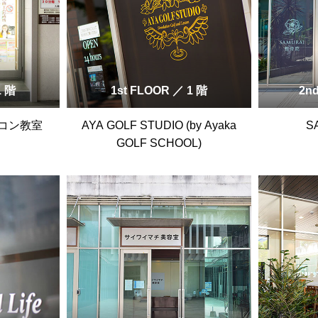
1 階
1st FLOOR ／ 1 階
2n
コン教室
AYA GOLF STUDIO (by Ayaka
S
GOLF SCHOOL)