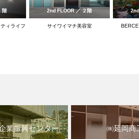
1 階
2nd FLOOR ／ ２階
2n
ーティライフ
サイワイマチ美容室
BERC
企業振興センター
㈱延岡商