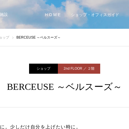
施設
H O M E
ショップ・オフィスガイド
ョップ
BERCEUSE ～ベルスーズ～
ショップ
2nd FLOOR ／ ２階
BERCEUSE ～ベルスーズ～
活に。少しだけ自分を上げたい時に。